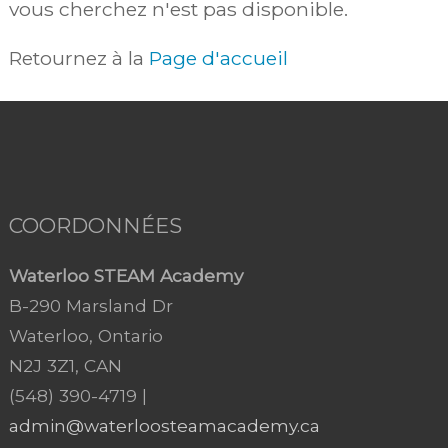
vous cherchez n'est pas disponible.
Retournez à la
Page d'accueil
COORDONNÉES
Waterloo STEAM Academy
B-290 Marsland Dr
Waterloo, Ontario
N2J 3Z1, CAN
(548) 390-4719 |
admin@waterloosteamacademy.ca